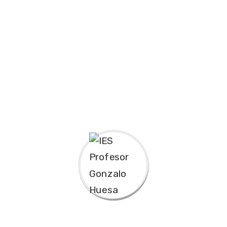
ion
 elit, sed diam nonummy nibh euismod tincidunt ut laoreet 
 suscipit lobortis nisl ut aliquip ex ea commodo consequat.
at facer possim assum. Lorem ipsum dolor sit amet, consec
at volutpat. Ut wisi enim ad minim veniam, quis nostrud exer
void a fruit gathered waters.
re scalable benefits. Quickly disseminate superior delivera
Failure
vitae velit. Ut nulla tellus, eleifend euismod pellentesque ve