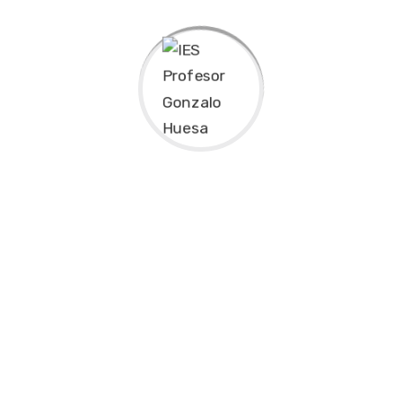
El centro está enclavado en la zona sur de Ronda (Málaga),
en la calle San Vicente de Paúl. Abrió sus puertas en el curso
1987/1988, como un centro de formación profesional, y fue
en el curso 1991/1992 cuando cambia su nombre en a “IES
Profesor Gonzalo Huesa”.
El número de matriculados oscila entre 500 y 600
alumnos/as.
El alumnado que recibe el Instituto procede en su mayoría de
Ronda. En los ciclos formativos de la Familia Profesional de
Sanidad, el origen es más diverso y encontramos alumnado